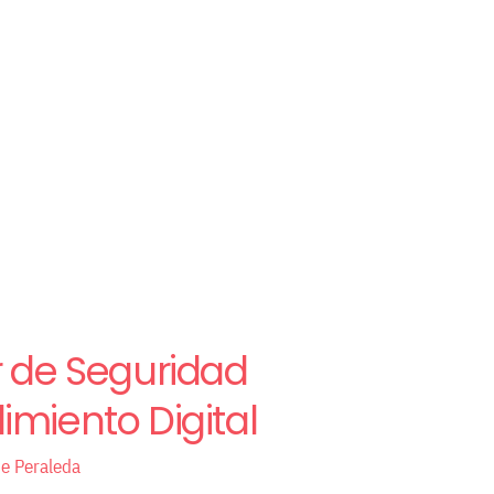
 de Seguridad
imiento Digital
de Peraleda