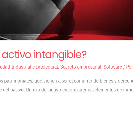
 activo intangible?
edad Industrial e Intelectual
,
Secreto empresarial
,
Software
/ Po
 patrimoniales, que vienen a ser el conjunto de bienes y derechos
te del pasivo. Dentro del activo encontraremos elementos de inmov