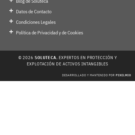
Blog de Soluteca
Datos de Contacto
Condiciones Legales
Política de Privacidad y de Cookies
© 2026
SOLUTECA
, EXPERTOS EN PROTECCIÓN Y
EXPLOTACIÓN DE ACTIVOS INTANGIBLES
DESARROLLADO Y MANTENIDO POR
PIXELMIO
, DISEÑO DE PÁGINAS WEB, DESARROLLO Y MANTENIMIENTO DE PÁGINAS WEB EN VITORIA.