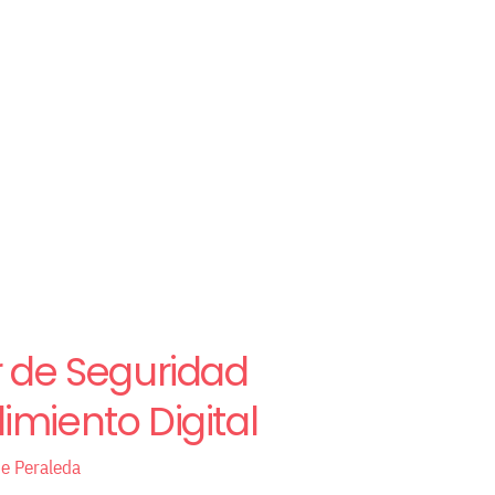
 de Seguridad
imiento Digital
de Peraleda