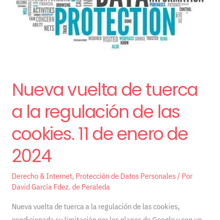
la
regulación
de
las
cookies.
11
Nueva vuelta de tuerca
de
enero
a la regulación de las
de
2024
cookies. 11 de enero de
2024
Derecho & Internet
,
Protección de Datos Personales
/ Por
David García Fdez. de Peraleda
Nueva vuelta de tuerca a la regulación de las cookies,
condicionada su limitación por los planes de Google y con un