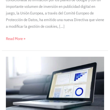
importante volumen de inversión en publicidad digital en
juego, la Unión Europea, a través del Comité Europeo de
Protección de Datos, ha emitido una nueva Directiva que viene
a modificar la gestión de cookies, […]
Read More »
Programas
de
contabilidad,
facturación
y
gestión.
Si
eres