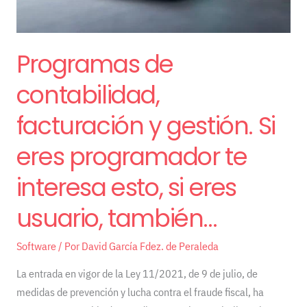
programador
te
interesa
Programas de
esto,
si
contabilidad,
eres
facturación y gestión. Si
usuario,
también…
eres programador te
interesa esto, si eres
usuario, también…
Software
/ Por
David García Fdez. de Peraleda
La entrada en vigor de la Ley 11/2021, de 9 de julio, de
medidas de prevención y lucha contra el fraude fiscal, ha