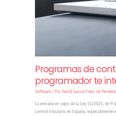
también…
Programas de contab
programador te inte
Software
/ Por
David García Fdez. de Peraled
La entrada en vigor de la Ley 11/2021, de 9 
control tributario en España, especialmente 