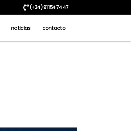
(+34) 91 154 74 47
noticias
contacto