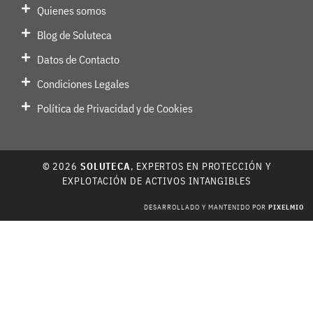
Quienes somos
Blog de Soluteca
Datos de Contacto
Condiciones Legales
Política de Privacidad y de Cookies
© 2026
SOLUTECA
, EXPERTOS EN PROTECCIÓN Y
EXPLOTACIÓN DE ACTIVOS INTANGIBLES
DESARROLLADO Y MANTENIDO POR
PIXELMIO
, DISEÑO DE PÁGINAS WEB, DESARROLLO Y MANTENIMIENTO DE PÁGINAS WEB EN VITORIA.