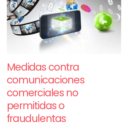
no
permitidas
o
fraudulentas
Medidas contra
comunicaciones
comerciales no
permitidas o
fraudulentas