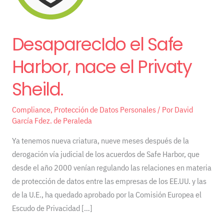
nace
el
Privaty
DesaparecIdo el Safe
Sheild.
Harbor, nace el Privaty
Sheild.
Compliance
,
Protección de Datos Personales
/ Por
David
García Fdez. de Peraleda
Ya tenemos nueva criatura, nueve meses después de la
derogación vía judicial de los acuerdos de Safe Harbor, que
desde el año 2000 venían regulando las relaciones en materia
de protección de datos entre las empresas de los EE.UU. y las
de la U.E., ha quedado aprobado por la Comisión Europea el
Escudo de Privacidad […]