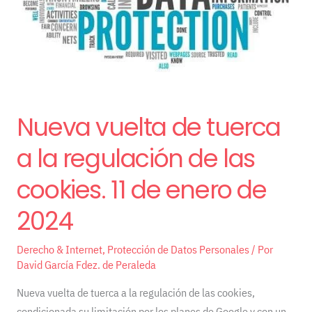
la
regulación
de
las
cookies.
11
Nueva vuelta de tuerca
de
enero
a la regulación de las
de
2024
cookies. 11 de enero de
2024
Derecho & Internet
,
Protección de Datos Personales
/ Por
David García Fdez. de Peraleda
Nueva vuelta de tuerca a la regulación de las cookies,
condicionada su limitación por los planes de Google y con un