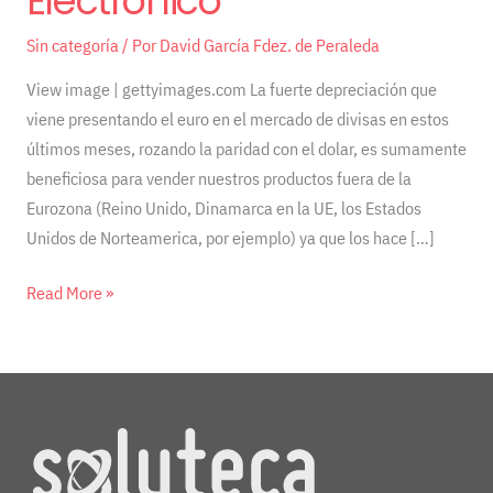
Electrónico
Electrónico
Sin categoría
/ Por
David García Fdez. de Peraleda
View image | gettyimages.com La fuerte depreciación que
viene presentando el euro en el mercado de divisas en estos
últimos meses, rozando la paridad con el dolar, es sumamente
beneficiosa para vender nuestros productos fuera de la
Eurozona (Reino Unido, Dinamarca en la UE, los Estados
Unidos de Norteamerica, por ejemplo) ya que los hace […]
Read More »