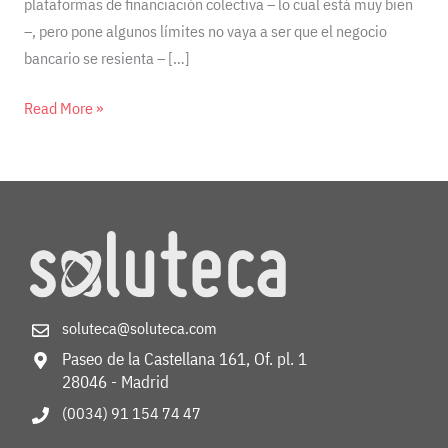
plataformas de financiación colectiva – lo cual está muy bien
–, pero pone algunos límites no vaya a ser que el negocio
bancario se resienta – […]
Read More »
soluteca@soluteca.com
Paseo de la Castellana 161, Of. pl. 1
28046 - Madrid
(0034) 91 154 74 47