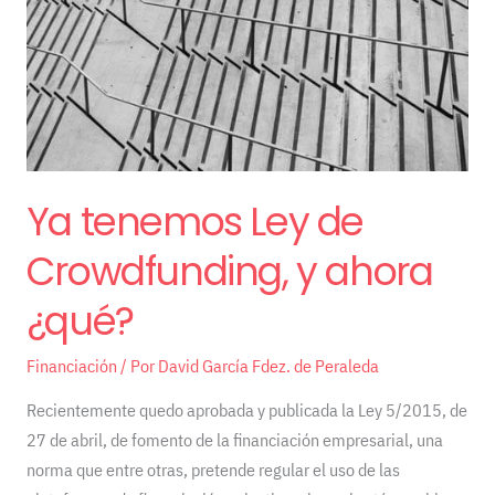
Crowdfunding,
y
ahora
¿qué?
Ya tenemos Ley de
Crowdfunding, y ahora
¿qué?
Financiación
/ Por
David García Fdez. de Peraleda
Recientemente quedo aprobada y publicada la Ley 5/2015, de
27 de abril, de fomento de la financiación empresarial, una
norma que entre otras, pretende regular el uso de las